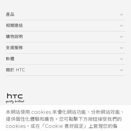
快速入門手冊
產品
使用手冊
新功能(Android 7 Nougat)
5G
相關連結
智慧型手機
HTC Research
購物說明
配件
購物須知
支援服務
VIVE
訂單管理
到府收送維修服務
軟體
付款方式
服務中心資訊
應用程式
關於 HTC
售後服務
客戶服務佈告欄
手機功能
ESG
常見問題
產品有限保固說明
相機工具
新聞稿
HTC Sync Manager
投資人
加入 HTC
本網站使用 cookies 來優化網站功能、分析網站效能、
© 2011-2026 HTC Corporation
隱私權政策
提供個性化體驗和廣告。您可點擊下方按鈕接受我們的
HTC 法律文件
產品安全性
cookies，或在「Cookie 喜好設定」上管理您的偏
宏達國際電子股份有限公司 | 統一編號16003518