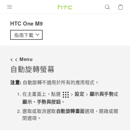
產品
HTC One M9‎
VIVE
指南下載
G REIGNS
智慧型手機
< < Menu
配件
自動旋轉螢幕
VIVERSE
注意:
自動旋轉不適用於所有的應用程式。
優惠專區
在
主畫面
上，點選
>
設定
>
顯示與手勢
或
顯示、手勢與按鈕
。
焦點訊息
銷售門市
選取或取消選取
自動旋轉畫面
選項，開啟或關
校園專案
銷售通路
支援服務
閉選項。
企業採購
VIVELAND