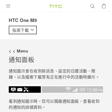
產品
HTC One M9‎
VIVE
指南下載
G REIGNS
智慧型手機
< < Menu
配件
通知面板
VIVERSE
通知圖示會在收到新訊息、設定的日曆活動、鬧
鐘，以及檔案下載等有正在進行中的活動時顯示。
優惠專區
焦點訊息
銷售門市
校園專案
銷售通路
支援服務
看到通知圖示時，您可以開啟通知面板，查看收到
的通知的詳細資料。
企業採購
VIVELAND