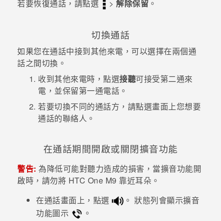
若要恢復通話，請點選
>
解除保留
。
登入
切換通話
如果您在通話中接到其他來電，可以選擇在兩個通
話之間切換。
收到其他來電時，點選
接聽
可接受第二通來
電，並保留第一通電話。
若要切換不同的通話方，請點選畫面上您想要
通話的聯絡人。
在通話期間開啟或關閉擴音功能
警告:
為降低可能對聽力造成的損害，當擴音功能開
啟時，請勿將
HTC One M9
靠近耳朵。
在通話畫面上，點選
。
狀態列會顯示擴音
功能圖示
。