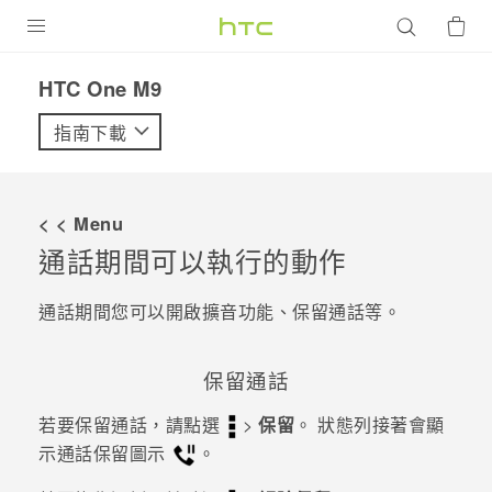
產品
HTC One M9‎
VIVE
指南下載
G REIGNS
智慧型手機
< < Menu
配件
通話期間可以執行的動作
VIVERSE
通話期間您可以開啟擴音功能、保留通話等。
優惠專區
保留通話
焦點訊息
銷售門市
若要保留通話，請點選
>
保留
。
狀態列接著會顯
校園專案
銷售通路
支援服務
示通話保留圖示
。
企業採購
VIVELAND