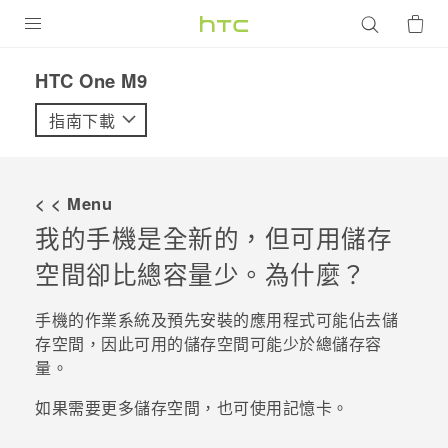
產品
HTC One M9‎
VIVE
指南下載
G REIGNS
智慧型手機
< < Menu
配件
我的手機是全新的，但可用儲存
空間卻比總容量少。為什麼？
VIVERSE
優惠專區
手機的作業系統及預先安裝的應用程式可能佔去儲
存空間，因此可用的儲存空間可能少於總儲存容
焦點訊息
銷售門市
量。
校園專案
銷售通路
支援服務
如果需要更多儲存空間，也可使用記憶卡。
企業採購
VIVELAND