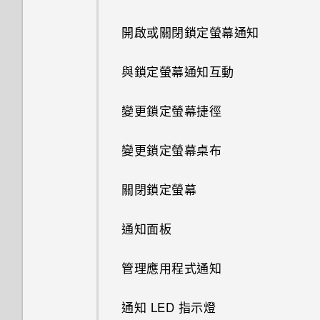
記？
變成灰色停用狀態？
開啟或關閉鎖定螢幕通知
能否讓相機停留在待機模式以節
如何啟用或停用裝置管理員應用
省電力？要如何設定？
程式？
與鎖定螢幕通知互動
最新版的 HTC BlinkFeed 有哪
我的手機為何會變熱？
變更鎖定螢幕捷徑
些不同？
如何查看手機內建的記憶體容量
變更鎖定螢幕桌布
為何氣象時鐘小工具有時會出現
及使用量？
在 HTC BlinkFeed 上，有時卻
關閉鎖定螢幕
不會？
我的手機是全新的，但可用儲存
空間卻比總容量少。為什麼？
通知面板
HTC BlinkFeed 是否會消耗過
多電力和記憶體？
使用 MicroSD 記憶卡作為可移
管理應用程式通知
除式儲存裝置和使用內部儲存空
如何設定 HTC BlinkFeed 的自
間有何不同？
通知 LED 指示燈
動重新整理排程？