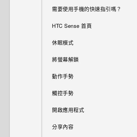
需要使用手機的快速指引嗎？
手機能在找不到 Wi-Fi 或訊號
太弱時自動切換至行動網路嗎？
HTC Sense 首頁
為何將手機側向轉動時畫面未跟
休眠模式
著旋轉？
將螢幕解鎖
為何無法在應用程式內使用多指
手勢？
動作手勢
使用應用程式時不斷出現要求授
觸控手勢
予權限的提示。為什麼？
開啟應用程式
分享內容