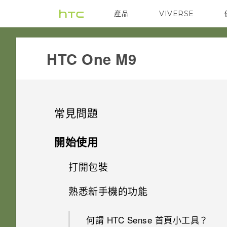
產品
VIVERSE
VIVE
G REIGNS
HTC One M9‎
常見問題
GETTING STARTED
開始使用
HARDWARE & OTHER
打開包裝
我能將 Micro SIM 卡剪小為
Nano SIM 卡以裝入手機內嗎？
SETTINGS
熟悉新手機的功能
相機是否仍使用 UltraPixel？
HTC One M9
是否需插入 SIM 卡才能使用
COMMUNICATION
移除螢幕鎖時出現「裝置保護功
為何手機上有三個麥克風？
HTC 傳輸？
何謂 HTC Sense 首頁小工具？
插槽和卡片固定座