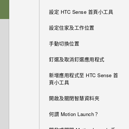
能將停止運作」的訊息，裝置保
APPS & FEATURES
螢幕在使用擴音功能時會關閉，
護是什麼意思？
為何手機對 Motion Launch手勢
設定 HTC Sense 首頁小工具
Nano SIM 卡
要如何重新開啟螢幕？
沒有反應？
如何變更相機取景器的長寬比？
HTC BoomSound 配備杜比音效
設定住家及工作位置
SD 卡
如何設定預設的簡訊應用程式？
下的劇院和音樂模式有何差異？
新的軟體更新有哪些新功能和不
為何慢動作影片無法錄下聲音？
同之處？
手動切換位置
為電池充電
為何收不到使用 iPhone 的聯絡
Android 6.0 中的 Doze 模式如
手機出狀況時該如何排除問題？
人的訊息？
何節省電池電力？
如何切換 HTC Sense 鍵盤和第
釘選及取消釘選應用程式
切換手機開關
三方的輸入法？
我之前曾使用 HTC 備份。為何
如何在訊息內加入簽名？
Android 6.0 中的應用程式待機
新增應用程式至 HTC Sense 首
我在 HTC 備份內看不到備份選
如何節省電池電力？
我將記憶卡格式化以作為內部儲
頁小工具
項？
為何在聯絡人應用程式內看不到
存空間使用時，卻出現該記憶卡
最近新增的聯絡人？
設定中的電池最佳化有何作用？
速度太慢的訊息。為什麼？
開啟及關閉智慧資料夾
我在旅行時變更了時區，我可以
從日曆查看目前所在城市與居住
如何移除重複的聯絡人？
如何在電信業者的網路中新增存
HTC Sense 首頁小工具如何運
城市的時差嗎？
何謂 Motion Launch？
取點？
作？
如何變更電子郵件訊息內的簽
如何切換為駕駛模式？