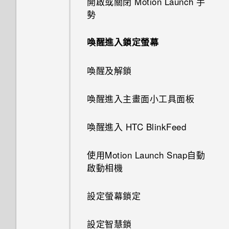
開啟或關閉 Motion Launch 手
名？
我無法退出應用程式。我該怎麼
為何 HTC Sense 首頁小工具會
勢
做？
顯示應用程式推薦？我從未使用
可以從舊的 HTC 手機匯入我的
過這些類型的應用程式。
最愛嗎？
喚醒進入鎖定螢幕
為何手機會對我說話？如何關閉
此功能？
能否移除 HTC Sense 首頁小工
小算盤應用程式是否有進階小算
喚醒及解鎖
具上的應用程式推薦？
盤功能？
如何在使用手機期間關閉
喚醒進入主畫面小工具面板
TalkBack？
如何善加利用 HTC Sense 首頁
日曆為何沒有顯示活動？
小工具？
喚醒進入 HTC BlinkFeed
如何找出手機的 IMEI/MEID？
我的 HTC 手機有專用的相機按
手機上為何會出現餐廳推薦？
鈕嗎？
使用Motion Launch Snap自動
如何啟用開發人員選項？
啟動相機
可以移除或隱藏鎖定螢幕嗎？
為何魔法變臉無法在某些相片中
如何顯示執行中應用程式的清
使用？
設定螢幕鎖定
單？
我拍攝的相片是否包含地理標
設定智慧鎖
為何省電模式和極致省電模式都