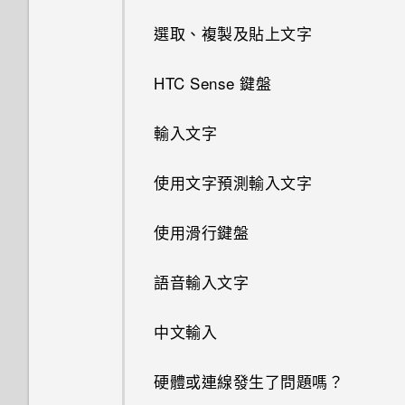
為何重新開啟或開啟手機時出現
選取、複製及貼上文字
離線時能否繼續使用 HTC
要求我輸入密碼以解密手機？
BlinkFeed？
HTC Sense 鍵盤
忘記了 Google 帳號的密碼該怎
One 相片集終止服務後，我的
麼辦？
相片與影片會發生什麼事？
輸入文字
我透過藍牙傳送了一些檔案到電
為什麼 One 相片集終止服務？
使用文字預測輸入文字
腦。檔案存到哪裡去了？
我收到 One 相片集即將終止服
使用滑行鍵盤
開啟透過藍牙接收的檔案時會發
務的通知。One 相片集是什
生什麼事？
麼？
語音輸入文字
要如何得知我的手機能否在其他
中文輸入
國家的本國網路內使用？
硬體或連線發生了問題嗎？
如何將手機的網際網路連線分享
給其他裝置使用？