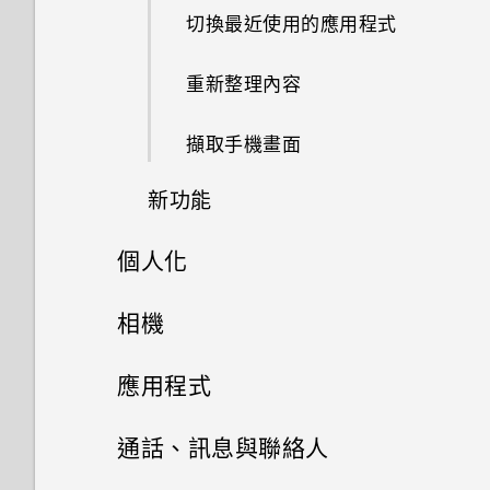
切換最近使用的應用程式
重新整理內容
擷取手機畫面
新功能
個人化
Android 6.0 Marshmallow
手機設定及傳輸
相機
HTC 應用程式更新
個人化
相機
初次設定 HTC One M9
應用程式
何謂 主題應用程式？
從 HTC 備份還原內容
HTC BlinkFeed
相機畫面
通話、訊息與聯絡人
下載主題