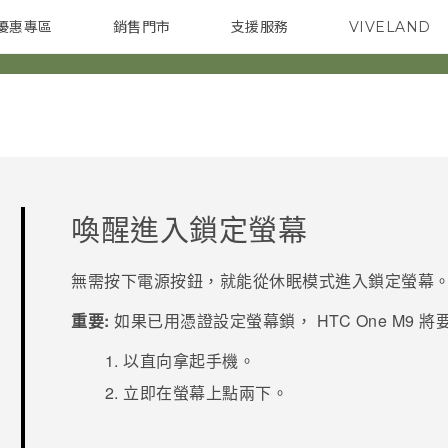
優惠專區
銷售門市
支援服務
VIVELAND
焦點訊息
智慧型手機
校園專案
銷售通路
配件
企業採購
喚醒進入鎖定螢幕
無需按下
電源
按鈕，就能從休眠模式進入鎖定螢幕
重要:
如果已用憑證設定螢幕鎖，
HTC One M9
將
以直向拿起手機。
立即在螢幕上點兩下。