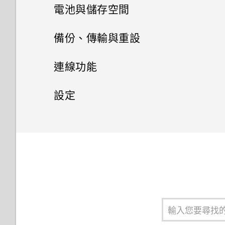
相片集
從 Android 手機傳輸內容
選擇拍攝模式
訊息
何謂 HTC BlinkFeed？
電池與儲存空間
相片編輯工具
將主題加入我的最愛
聯絡人
在相片集內檢視相片和影片
從 iPhone 傳輸內容的方式
縮放
開啟或關閉 HTC BlinkFeed
電源及儲存空間管理
傳送簡訊 (SMS)
備份、傳輸與重設
娛樂
手機通話功能
最佳表情
重新建立自己的主題
新增相片或影片至相簿
聯絡人清單
透過 iCloud 傳送 iPhone 內容
開啟或關閉相機閃光燈
餐廳推薦
傳送多媒體訊息 (MMS)
同步、備份及重設
顯示電池百分比
連線功能
日曆與電子郵件
切換 HTC BoomSound 的模式
GIF 建立工具
人臉追蹤
混合及配對主題
將相片或影片複製或移至其他相
設定個人檔案
取得聯絡人及其他內容的其他方
拍攝相片
在 HTC BlinkFeed 上新增內容
傳送群組訊息
查看電池用量
網際網路連線
新增社交網路、電子郵件帳號等
設定
Google 搜尋及應用程式
簿
法
的方式
檢視日曆
使用 HTC BoomSound 搭配耳
連拍合成
分享手機畫面
尋找主題
新增新的聯絡人
無線分享
提示：如何拍出更棒的相片
繼續撰寫訊息草稿
機
查看電池記錄
同步帳號
設定和隱私權
開啟或關閉數據連線
其他應用程式
新增相片及影片標籤
使用 Google 即時資訊取得最當
在手機和電腦之間傳送相片、影
自訂重點消息摘要
排程或編輯活動
物件移除
使用智慧搜尋撥號
分享主題
下的資訊
片及音樂
編輯聯絡人的資訊
拍攝影片
開啟或關閉 藍牙
回覆訊息
聆聽音樂
使用省電功能
移除帳號
管理數據使用量
開啟或關閉定位服務
個人化 HTC Dot View
搜尋相片及影片
張貼到社交網路
選擇要顯示的日曆
線形效果
撥打分機號碼
刪除主題
Now on Tap
使用快速設定
聯繫聯絡人
在錄影期間拍照 — 影像相片
連接藍牙耳機
轉寄訊息
音樂播放清單
極致省電模式
備份檔案、資料和設定的方式
Wi-Fi 連線
飛安模式
HTC Dot View 沒有顯示最近撥
檢視 360 全景相片
從 HTC BlinkFeed 移除內容
分享活動
打的電話嗎？
鏤空特效
回撥未接來電
個人化設定
搜尋 HTC One M9 和網路
認識手機設定
匯入或複製聯絡人
使用音量鍵拍攝相片及影片
與藍牙裝置解除配對
將訊息移到受保護的收件匣
新增歌曲至現正播放清單
延長電池使用時間的提示
關於 HTC 備份
連線到 VPN
請勿打擾模式
變更影片播放速度
接受或拒絕會議邀請
HTC Dot View 未顯示音樂控制
幻影萬花筒
快速撥號
鈴聲、通知音效和鬧鐘
Google 應用程式
更新手機軟體
合併聯絡人資訊
關閉相機應用程式