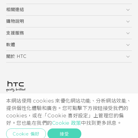
新功能(Android 7 Nougat)
5G
相關連結
智慧型手機
HTC Research
購物說明
配件
購物須知
支援服務
VIVE
訂單管理
到府收送維修服務
軟體
付款方式
服務中心資訊
應用程式
關於 HTC
售後服務
客戶服務佈告欄
手機功能
ESG
常見問題
產品有限保固說明
相機工具
新聞稿
HTC Sync Manager
投資人
加入 HTC
本網站使用 cookies 來優化網站功能、分析網站效能、
© 2011-2026 HTC Corporation
隱私權政策
提供個性化體驗和廣告。您可點擊下方按鈕接受我們的
HTC 法律文件
產品安全性
cookies，或在「Cookie 喜好設定」上管理您的偏
宏達國際電子股份有限公司 | 統一編號16003518
好。您也能在我們的
Cookie 政策
中找到更多訊息。
Cookie
隱私聯絡:
Global-Privacy@htc.com
Security and Privacy Whitepaper
Cookie 偏好
接受