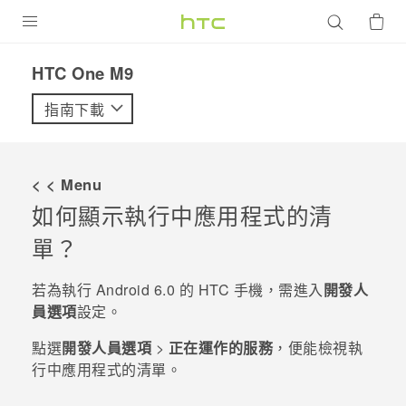
產品
HTC One M9‎
VIVE
指南下載
G REIGNS
智慧型手機
< < Menu
配件
如何顯示執行中應用程式的清
單？
VIVERSE
優惠專區
若為執行
Android
6.0 的 HTC 手機，需進入
開發人
員選項
設定。
焦點訊息
銷售門市
點選
開發人員選項
>
正在運作的服務
，便能檢視執
校園專案
銷售通路
支援服務
行中應用程式的清單。
企業採購
VIVELAND