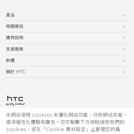
快速入門手冊
產品
使用手冊
新功能(Android 7 Nougat)
5G
相關連結
智慧型手機
HTC Research
購物說明
配件
購物須知
支援服務
VIVE
訂單管理
到府收送維修服務
軟體
付款方式
服務中心資訊
應用程式
關於 HTC
售後服務
客戶服務佈告欄
手機功能
ESG
常見問題
產品有限保固說明
相機工具
新聞稿
HTC Sync Manager
投資人
加入 HTC
本網站使用 cookies 來優化網站功能、分析網站效能、
© 2011-2026 HTC Corporation
隱私權政策
提供個性化體驗和廣告。您可點擊下方按鈕接受我們的
HTC 法律文件
產品安全性
cookies，或在「Cookie 喜好設定」上管理您的偏
宏達國際電子股份有限公司 | 統一編號16003518