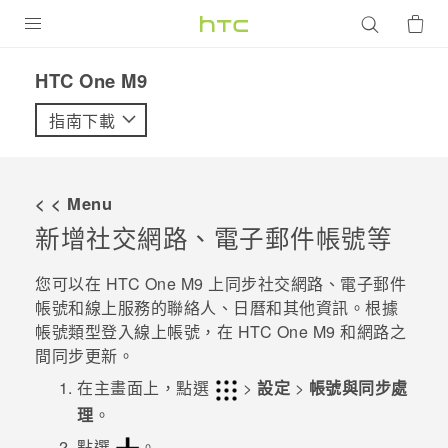
產品
HTC One M9‎
VIVE
指南下載
G REIGNS
智慧型手機
< < Menu
配件
新增社交網路、電子郵件帳號等
VIVERSE
您可以在
HTC One M9
上同步社交網路、電子郵件
帳號和線上服務的聯絡人、日曆和其他資訊。根據
優惠專區
帳號類型登入線上帳號，在
HTC One M9
和網路之
間同步更新。
焦點訊息
銷售門市
在
主畫面
上，點選
>
設定
>
帳號與同步處
校園專案
銷售通路
支援服務
理
。
企業採購
點選
。
VIVELAND