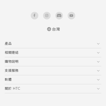
台灣
快速入門手冊
產品
使用手冊
新功能(Android 7 Nougat)
5G
相關連結
智慧型手機
HTC Research
購物說明
配件
購物須知
支援服務
VIVE
訂單管理
到府收送維修服務
軟體
付款方式
服務中心資訊
應用程式
關於 HTC
售後服務
客戶服務佈告欄
手機功能
ESG
常見問題
產品有限保固說明
相機工具
新聞稿