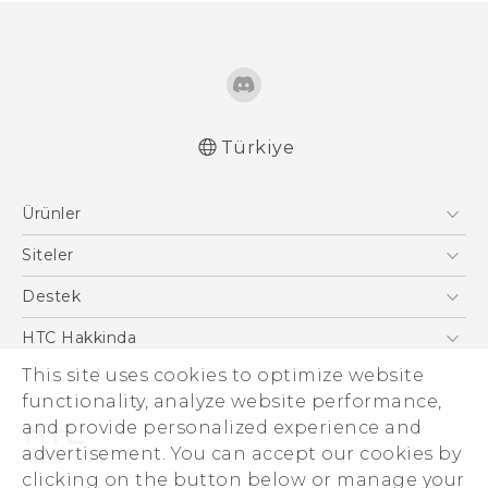
Türkiye
Türk - Pratik Baslama Kilavuzu
Ürünler
Türk - Kullanici Kilavuzu
English - Quick start guide
Akıllı Telefonlar
Siteler
English - User manual
5G
HTC Dev
Destek
VIVE
HTC Research
Destek Merkezi
HTC Hakkinda
ESG
This site uses cookies to optimize website
functionality, analyze website performance,
Yatırımcı (İNGİLİZCE)
and provide personalized experience and
Gizlilik Politikası
advertisement. You can accept our cookies by
Ürün Güvenliği
clicking on the button below or manage your