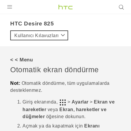
ÜRÜNLER
HTC Desire 825‎
VIVE
Kullanıcı Kılavuzları
G REIGNS
AKILLI TELEFONLAR
< < Menu
VIVERSE
Otomatik ekran döndürme
DESTEK
Not:
Otomatik döndürme, tüm uygulamalarda
desteklenmez.
Giriş
ekranında,
>
Ayarlar
>
Ekran ve
hareketler
veya
Ekran, hareketler ve
düğmeler
öğesine dokunun.
Açmak ya da kapatmak için
Ekranı