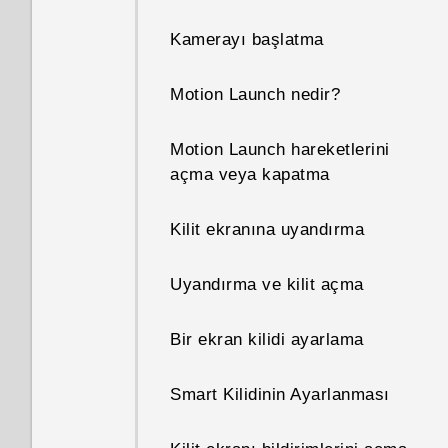
Kamerayı başlatma
Telefonum neden ısınıyor?
Motion Launch nedir?
Telefonumun bellek boyutunu
ve ne kadarının kullanıldığını
Motion Launch hareketlerini
nasıl kontrol ederim?
açma veya kapatma
Telefonum yeni ama
Kilit ekranına uyandırma
kullanılabilir bellek alanı
toplam kapasiteden az.
Uyandırma ve kilit açma
Neden?
Bir ekran kilidi ayarlama
microSD kartının çıkarılabilir
depolama ve dâhili depolama
olarak kullanılması arasındaki
Smart Kilidinin Ayarlanması
fark nedir?