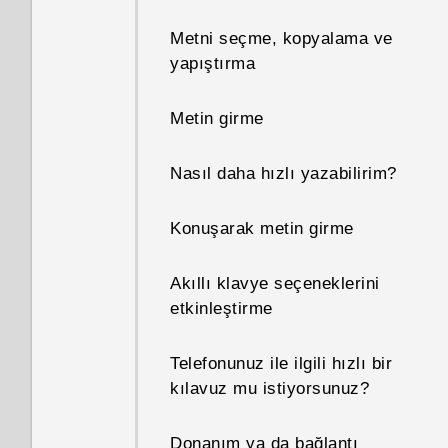
yerel ağında kullanılıp
Metni seçme, kopyalama ve
kullanılamayacağını nasıl
yapıştırma
bilebilirim?
Metin girme
Telefonumun internet
bağlantısını diğer cihazlarla
Nasıl daha hızlı yazabilirim?
nasıl paylaşabilirim?
Konuşarak metin girme
Wi‍-Fi olmadığında ya da zayıf
olduğunda telefonum otomatik
olarak mobil ağa geçiş yapar
Akıllı klavye seçeneklerini
mı?
etkinleştirme
Uygulamalarımda çok
Telefonunuz ile ilgili hızlı bir
parmaklı hareketleri neden
kılavuz mu istiyorsunuz?
kullanamıyorum?
Donanım ya da bağlantı