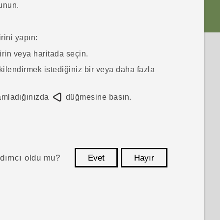
unun.
ini yapın:
rin veya haritada seçin.
kilendirmek istediğiniz bir veya daha fazla
mamladığınızda
düğmesine basın.
ardımcı oldu mu?
Evet
Hayır
teşekkür ederim!