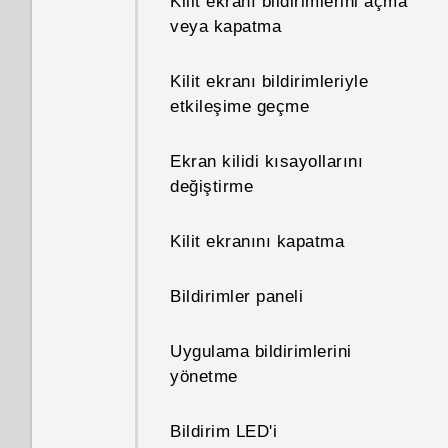
Kilit ekranı bildirimlerini açma
Telefonumda yüklü olan HTC
veya kapatma
Sense sürümünü nerede
bulurum?
Kilit ekranı bildirimleriyle
etkileşime geçme
Yeniden başlattığımda veya
açtığımda telefonumun
Ekran kilidi kısayollarını
şifresini çözmek için neden bir
değiştirme
şifre girmem isteniyor?
Kilit ekranını kapatma
Google Hesabı şifremi
unutursam ne yapabilirim?
Bildirimler paneli
Uygulamaları kullanırken
Uygulama bildirimlerini
izinleri vermem hatırlatılmaya
yönetme
devam ediyor. Neden?
Bildirim LED'i
Telefonumun başka bir ülkenin