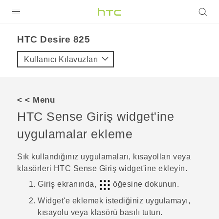
ÜRÜNLER
HTC Desire 825‎
VIVE
Kullanıcı Kılavuzları
G REIGNS
AKILLI TELEFONLAR
< < Menu
VIVERSE
HTC Sense
Giriş widget'ine
uygulamalar ekleme
DESTEK
Sık kullandığınız uygulamaları, kısayolları veya
klasörleri
HTC Sense
Giriş widget'ine ekleyin.
Giriş
ekranında,
öğesine dokunun.
Widget'e eklemek istediğiniz uygulamayı,
kısayolu veya klasörü basılı tutun.