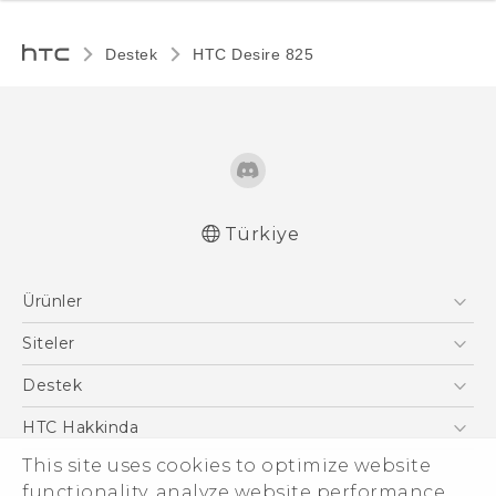
Destek
HTC Desire 825‎
Türkiye
Türk - Pratik Baslama Kilavuzu
Ürünler
Türk - Kullanici Kilavuzu
English - Quick start guide
Akıllı Telefonlar
Siteler
English - User manual
5G
HTC Dev
Destek
VIVE
HTC Research
Destek Merkezi
HTC Hakkinda
ESG
This site uses cookies to optimize website
functionality, analyze website performance,