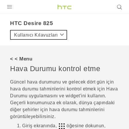
ÜRÜNLER
HTC Desire 825‎
VIVE
Kullanıcı Kılavuzları
G REIGNS
AKILLI TELEFONLAR
< < Menu
VIVERSE
Hava Durumu
kontrol etme
DESTEK
Güncel hava durumunu ve gelecek dört gün için
hava durumu tahminlerini kontrol etmek için
Hava
Durumu
uygulamasını ve widget'ini kullanın.
Geçerli konumunuza ek olarak, dünya çapındaki
diğer şehirler için hava durumu tahminlerini
görüntüleyebilirsiniz.
Giriş
ekranında,
öğesine dokunun,