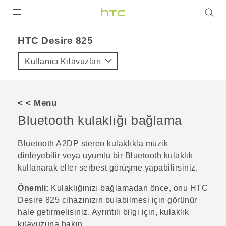
ÜRÜNLER
HTC Desire 825‎
VIVE
Kullanıcı Kılavuzları
G REIGNS
AKILLI TELEFONLAR
< < Menu
VIVERSE
Bluetooth
kulaklığı bağlama
DESTEK
Bluetooth
A2DP stereo kulaklıkla müzik
dinleyebilir veya uyumlu bir
Bluetooth
kulaklık
kullanarak eller serbest görüşme yapabilirsiniz.
Önemli:
Kulaklığınızı bağlamadan önce, onu
HTC
Desire 825
cihazınızın bulabilmesi için görünür
hale getirmelisiniz. Ayrıntılı bilgi için, kulaklık
kılavuzuna bakın.