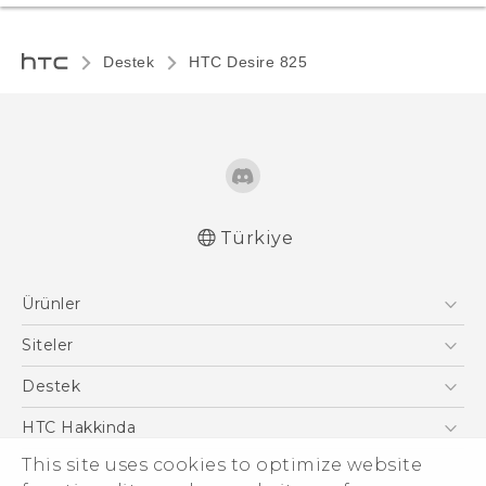
Destek
HTC Desire 825‎
Türkiye
Türk - Pratik Baslama Kilavuzu
Ürünler
Türk - Kullanici Kilavuzu
English - Quick start guide
Akıllı Telefonlar
Siteler
English - User manual
5G
HTC Dev
Destek
VIVE
HTC Research
Destek Merkezi
HTC Hakkinda
This site uses cookies to optimize website
ESG