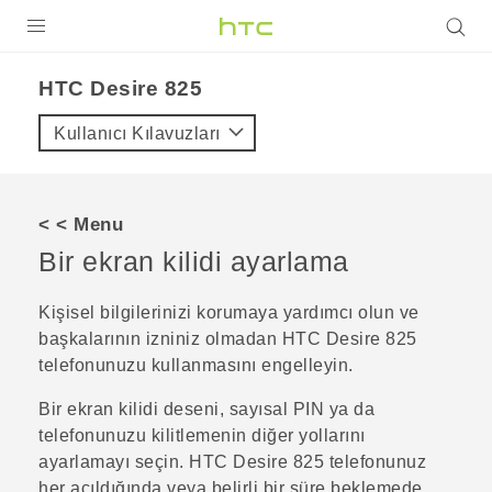
ÜRÜNLER
HTC Desire 825‎
VIVE
Kullanıcı Kılavuzları
G REIGNS
AKILLI TELEFONLAR
< < Menu
VIVERSE
Bir ekran kilidi ayarlama
DESTEK
Kişisel bilgilerinizi korumaya yardımcı olun ve
başkalarının izniniz olmadan
HTC Desire 825
telefonunuzu kullanmasını engelleyin.
Bir ekran kilidi deseni, sayısal PIN ya da
telefonunuzu kilitlemenin diğer yollarını
ayarlamayı seçin.
HTC Desire 825
telefonunuz
her açıldığında veya belirli bir süre beklemede