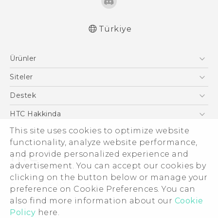
Türkiye
Türk - Pratik Baslama Kilavuzu
Ürünler
Türk - Kullanici Kilavuzu
English - Quick start guide
Akıllı Telefonlar
Siteler
English - User manual
5G
HTC Dev
Destek
VIVE
HTC Research
Destek Merkezi
HTC Hakkinda
This site uses cookies to optimize website
ESG
functionality, analyze website performance,
Yatırımcı (İNGİLİZCE)
and provide personalized experience and
Gizlilik Politikası
advertisement. You can accept our cookies by
Ürün Güvenliği
clicking on the button below or manage your
© 2011-2026 HTC Corporation
preference on Cookie Preferences. You can
Cookie Preferences
also find more information about our
Hukuk Terimleri
Cookie
İnsan kaynakları
Policy
here.