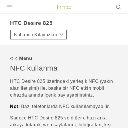
ÜRÜNLER
HTC Desire 825‎
VIVE
Kullanıcı Kılavuzları
G REIGNS
AKILLI TELEFONLAR
< < Menu
VIVERSE
NFC kullanma
DESTEK
HTC Desire 825
üzerindeki yerleşik NFC (yakın
alan iletişimi) ile, başka bir NFC etkin mobil
cihazda anında içerik paylaşabilirsiniz.
Not:
Bazı telefonlarda NFC kullanılamayabilir.
Sadece
HTC Desire 825
ve diğer cihazı arka
arkaya tutarak, web sayfalarını, fotoğrafları, kişi