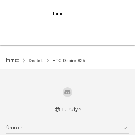
İndir
Destek
HTC Desire 825‎
Türkiye
Türk - Pratik Baslama Kilavuzu
Ürünler
Türk - Kullanici Kilavuzu