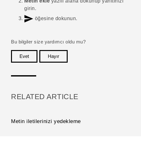
Metin ekle
yazılı alana dokunup yanıtınızı
girin.
öğesine dokunun.
Bu bilgiler size yardımcı oldu mu?
Evet
Hayır
teşekkür ederim!
RELATED ARTICLE
Metin iletilerinizi yedekleme