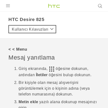
ÜRÜNLER
HTC Desire 825‎
VIVE
Kullanıcı Kılavuzları
G REIGNS
AKILLI TELEFONLAR
< < Menu
VIVERSE
Mesaj yanıtlama
DESTEK
Giriş
ekranında,
öğesine dokunun,
ardından
İletiler
öğesini bulup dokunun.
Bir kişiyle olan mesaj alışverişini
görüntülemek için o kişinin adına (veya
telefon numarasına) dokunun.
Metin ekle
yazılı alana dokunup mesajınızı
girin.