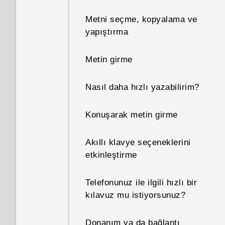
yerel ağında kullanılıp
Metni seçme, kopyalama ve
kullanılamayacağını nasıl
yapıştırma
bilebilirim?
Metin girme
Telefonumun internet
bağlantısını diğer cihazlarla
Nasıl daha hızlı yazabilirim?
nasıl paylaşabilirim?
Konuşarak metin girme
Wi‍-Fi olmadığında ya da zayıf
olduğunda telefonum otomatik
olarak mobil ağa geçiş yapar
Akıllı klavye seçeneklerini
mı?
etkinleştirme
Uygulamalarımda çok
Telefonunuz ile ilgili hızlı bir
parmaklı hareketleri neden
kılavuz mu istiyorsunuz?
kullanamıyorum?
Donanım ya da bağlantı