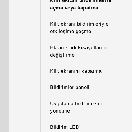
Kilit ekranı bildirimlerini
Telefonumda yüklü olan HTC
açma veya kapatma
Sense sürümünü nerede
bulurum?
Kilit ekranı bildirimleriyle
etkileşime geçme
Yeniden başlattığımda veya
açtığımda telefonumun
Ekran kilidi kısayollarını
şifresini çözmek için neden bir
değiştirme
şifre girmem isteniyor?
Kilit ekranını kapatma
Google Hesabı şifremi
unutursam ne yapabilirim?
Bildirimler paneli
Uygulamaları kullanırken
Uygulama bildirimlerini
izinleri vermem hatırlatılmaya
yönetme
devam ediyor. Neden?
Bildirim LED'i
Telefonumun başka bir ülkenin