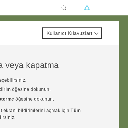
Kullanıcı Kılavuzları
çma veya kapatma
çebilirsiniz.
dirim
öğesine dokunun.
österme
öğesine dokunun.
it ekranı bildirimlerini açmak için
Tüm
irsiniz.