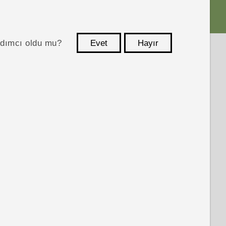
ardımcı oldu mu?
Evet
Hayır
teşekkür ederim!