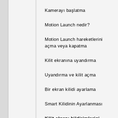
Kamerayı başlatma
Telefonum neden ısınıyor?
Motion Launch nedir?
Telefonumun bellek boyutunu
ve ne kadarının kullanıldığını
Motion Launch hareketlerini
nasıl kontrol ederim?
açma veya kapatma
Telefonum yeni ama
Kilit ekranına uyandırma
kullanılabilir bellek alanı
toplam kapasiteden az.
Uyandırma ve kilit açma
Neden?
Bir ekran kilidi ayarlama
microSD kartının çıkarılabilir
depolama ve dâhili depolama
olarak kullanılması arasındaki
Smart Kilidinin Ayarlanması
fark nedir?