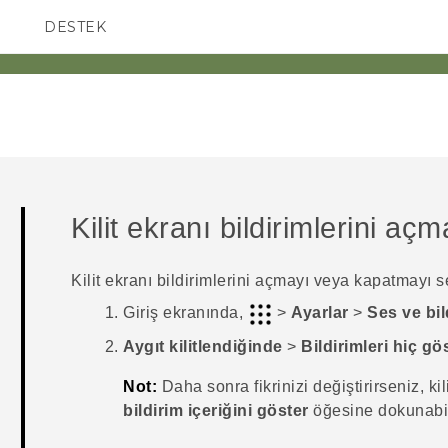
DESTEK
AKILLI TELEFONLAR
Kilit ekranı bildirimlerini a
Kilit ekranı bildirimlerini açmayı veya kapatmayı se
Giriş
ekranında,
>
Ayarlar
>
Ses ve bil
Aygıt kilitlendiğinde
>
Bildirimleri hiç g
Not:
Daha sonra fikrinizi değiştirirseniz, kil
bildirim içeriğini göster
öğesine dokunabil