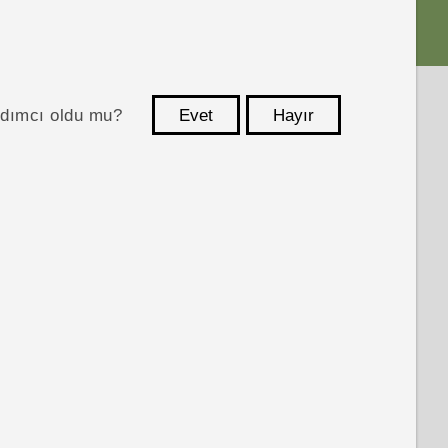
ardımcı oldu mu?
Evet
Hayır
teşekkür ederim!