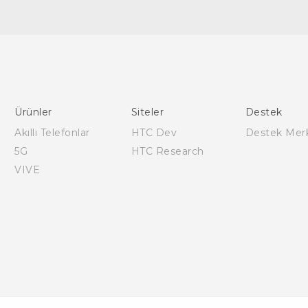
Türk - Pratik Baslama Kilavuzu
Türk - Kullanici Kilavuzu
English - Quick start guide
English - User manual
Ürünler
Siteler
Destek
Akıllı Telefonlar
HTC Dev
Destek Mer
5G
HTC Research
VIVE