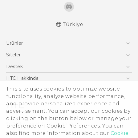
Türkiye
Türk - Pratik Baslama Kilavuzu
Ürünler
Türk - Kullanici Kilavuzu
English - Quick start guide
Akıllı Telefonlar
Siteler
English - User manual
5G
HTC Dev
Destek
VIVE
HTC Research
Destek Merkezi
HTC Hakkinda
ESG
This site uses cookies to optimize website
functionality, analyze website performance,
Yatırımcı (İNGİLİZCE)
and provide personalized experience and
Gizlilik Politikası
advertisement. You can accept our cookies by
Ürün Güvenliği
clicking on the button below or manage your
© 2011-2026 HTC Corporation
preference on Cookie Preferences. You can
Cookie Preferences
Hukuk Terimleri
also find more information about our
Cookie
İnsan kaynakları