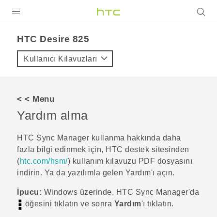
ÜRÜNLER
HTC Desire 825‎
VIVE
Kullanıcı Kılavuzları
G REIGNS
AKILLI TELEFONLAR
< < Menu
VIVERSE
Yardım alma
DESTEK
HTC Sync Manager
kullanma hakkında daha
fazla bilgi edinmek için, HTC destek sitesinden
(
htc.com/hsm/
) kullanım kılavuzu PDF dosyasını
indirin.
Ya da yazılımla gelen Yardım'ı açın.
İpucu:
Windows
üzerinde,
HTC Sync Manager
'da
öğesini tıklatın ve sonra
Yardım
'ı tıklatın.