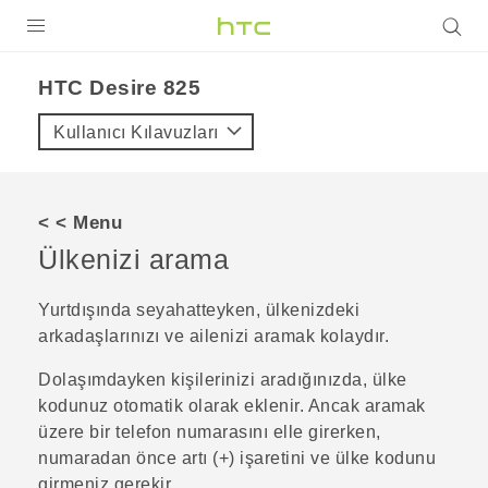
ÜRÜNLER
HTC Desire 825‎
VIVE
Kullanıcı Kılavuzları
G REIGNS
AKILLI TELEFONLAR
< < Menu
VIVERSE
Ülkenizi arama
DESTEK
Yurtdışında seyahatteyken, ülkenizdeki
arkadaşlarınızı ve ailenizi aramak kolaydır.
Dolaşımdayken kişilerinizi aradığınızda, ülke
kodunuz otomatik olarak eklenir. Ancak aramak
üzere bir telefon numarasını elle girerken,
numaradan önce artı (+) işaretini ve ülke kodunu
girmeniz gerekir.