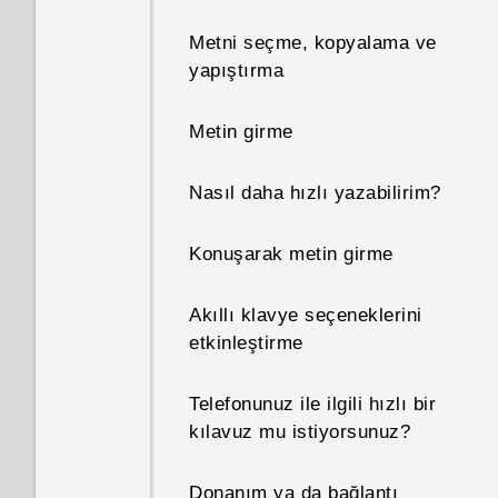
yerel ağında kullanılıp
Metni seçme, kopyalama ve
kullanılamayacağını nasıl
yapıştırma
bilebilirim?
Metin girme
Telefonumun internet
bağlantısını diğer cihazlarla
Nasıl daha hızlı yazabilirim?
nasıl paylaşabilirim?
Konuşarak metin girme
Wi‍-Fi olmadığında ya da zayıf
olduğunda telefonum otomatik
olarak mobil ağa geçiş yapar
Akıllı klavye seçeneklerini
mı?
etkinleştirme
Uygulamalarımda çok
Telefonunuz ile ilgili hızlı bir
parmaklı hareketleri neden
kılavuz mu istiyorsunuz?
kullanamıyorum?
Donanım ya da bağlantı