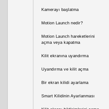
Kamerayı başlatma
Telefonum neden ısınıyor?
Motion Launch nedir?
Telefonumun bellek boyutunu
ve ne kadarının kullanıldığını
Motion Launch hareketlerini
nasıl kontrol ederim?
açma veya kapatma
Telefonum yeni ama
Kilit ekranına uyandırma
kullanılabilir bellek alanı
toplam kapasiteden az.
Uyandırma ve kilit açma
Neden?
Bir ekran kilidi ayarlama
microSD kartının çıkarılabilir
depolama ve dâhili depolama
olarak kullanılması arasındaki
Smart Kilidinin Ayarlanması
fark nedir?