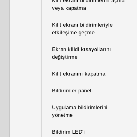
Kilit ekranı bildirimlerini açma
Telefonumda yüklü olan HTC
veya kapatma
Sense sürümünü nerede
bulurum?
Kilit ekranı bildirimleriyle
etkileşime geçme
Yeniden başlattığımda veya
açtığımda telefonumun
Ekran kilidi kısayollarını
şifresini çözmek için neden bir
değiştirme
şifre girmem isteniyor?
Kilit ekranını kapatma
Google Hesabı şifremi
unutursam ne yapabilirim?
Bildirimler paneli
Uygulamaları kullanırken
Uygulama bildirimlerini
izinleri vermem hatırlatılmaya
yönetme
devam ediyor. Neden?
Bildirim LED'i
Telefonumun başka bir ülkenin