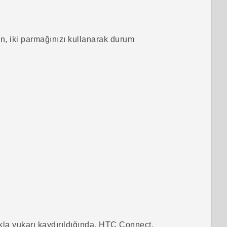
n, iki parmağınızı kullanarak durum
la yukarı kaydırıldığında,
HTC Connect
,