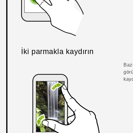
İki parmakla kaydırın
Bazı
görü
kayd