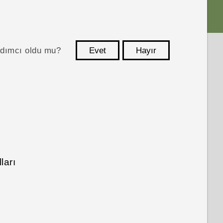
ardımcı oldu mu?
Evet
Hayır
teşekkür ederim!
ları