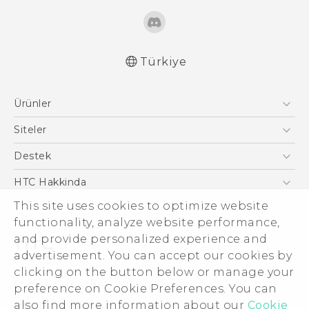
Türkiye
Türk - Pratik Baslama Kilavuzu
Ürünler
Türk - Kullanici Kilavuzu
English - Quick start guide
Akıllı Telefonlar
Siteler
English - User manual
5G
HTC Dev
Destek
VIVE
HTC Research
Destek Merkezi
HTC Hakkinda
This site uses cookies to optimize website
ESG
functionality, analyze website performance,
Yatırımcı (İNGİLİZCE)
and provide personalized experience and
Gizlilik Politikası
advertisement. You can accept our cookies by
Ürün Güvenliği
clicking on the button below or manage your
© 2011-2026 HTC Corporation
preference on Cookie Preferences. You can
Cookie Preferences
also find more information about our
Cookie
Hukuk Terimleri