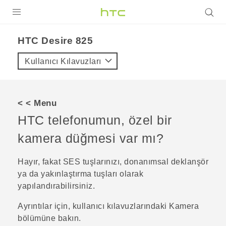
ÜRÜNLER
HTC Desire 825‎
VIVE
Kullanıcı Kılavuzları
G REIGNS
AKILLI TELEFONLAR
< < Menu
VIVERSE
HTC telefonumun, özel bir
kamera düğmesi var mı?
DESTEK
Hayır, fakat
SES
tuşlarınızı, donanımsal deklanşör
ya da yakınlaştırma tuşları olarak
yapılandırabilirsiniz.
Ayrıntılar için, kullanıcı kılavuzlarındaki Kamera
bölümüne bakın.