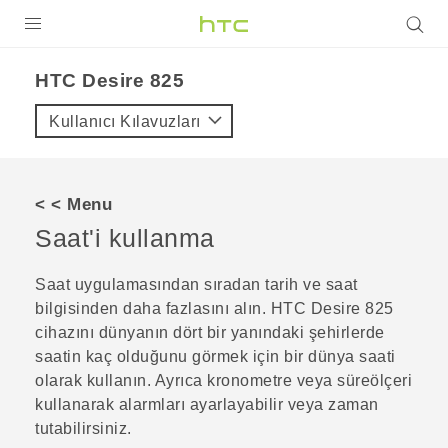
ÜRÜNLER
HTC Desire 825‎
VIVE
Kullanıcı Kılavuzları
G REIGNS
AKILLI TELEFONLAR
< < Menu
VIVERSE
Saat
'i kullanma
DESTEK
Saat
uygulamasından sıradan tarih ve saat
bilgisinden daha fazlasını alın.
HTC Desire 825
cihazını dünyanın dört bir yanındaki şehirlerde
saatin kaç olduğunu görmek için bir dünya saati
olarak kullanın. Ayrıca kronometre veya süreölçeri
kullanarak alarmları ayarlayabilir veya zaman
tutabilirsiniz.