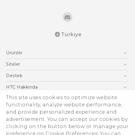
Türkiye
Türk - Pratik Baslama Kilavuzu
Ürünler
Türk - Kullanici Kilavuzu
English - Quick start guide
Akıllı Telefonlar
Siteler
English - User manual
5G
HTC Dev
Destek
VIVE
HTC Research
Destek Merkezi
HTC Hakkinda
This site uses cookies to optimize website
ESG
functionality, analyze website performance,
Yatırımcı (İNGİLİZCE)
and provide personalized experience and
Gizlilik Politikası
advertisement. You can accept our cookies by
Ürün Güvenliği
clicking on the button below or manage your
© 2011-2026 HTC Corporation
preference on Cookie Preferences. You can
Cookie Preferences