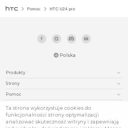
Pomoc
HTC U24 pro‎
Polska
Produkty
Skrócony przewodnik
Smartfony
Podręczniki użytkownika
Strony
Instrukcje bezpieczeństwa i regulacje prawne
5G
HTC Vive
Pomoc
VIVE
HTC Dev
Pomoc
Ogólne informacje o firmie
Ta strona wykorzystuje cookies do
Akcesoria
Pomoc E-commerce
ESG
funkcjonalności strony optymalizacji
analizować skuteczność witryny i zapewniają
Informacje o firmie