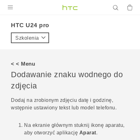
PRODUKTY
HTC U24 pro‎
VIVE
Szkolenia
G REIGNS
SMARTFONY
< < Menu
AKCESORIA
Dodawanie znaku wodnego do
VIVERSE
zdjęcia
POMOC TECHNICZNA
Dodaj na zrobionym zdjęciu datę i godzinę,
wstępnie ustawiony tekst lub model telefonu.
Urządzenia i akcesoria HTC
Zaloguj się
Na
ekranie głównym
stuknij ikonę aparatu,
aby otworzyć aplikację
Aparat
.