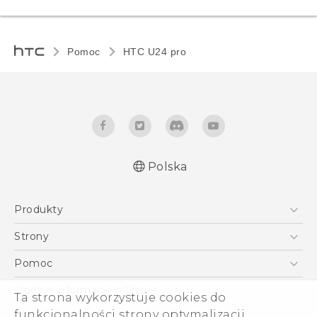
Pomoc
HTC U24 pro‎
Polska
Produkty
Skrócony przewodnik
Smartfony
Podręczniki użytkownika
Strony
Instrukcje bezpieczeństwa i regulacje prawne
5G
HTC Vive
Pomoc
VIVE
HTC Dev
Pomoc
Ogólne informacje o firmie
Ta strona wykorzystuje cookies do
Akcesoria
Pomoc E-commerce
ESG
funkcjonalności strony optymalizacji