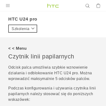
PRODUKTY
HTC U24 pro‎
VIVE
Szkolenia
G REIGNS
SMARTFONY
< < Menu
AKCESORIA
Czytnik linii papilarnych
VIVERSE
Odcisk palca umożliwia szybkie wznowienie
działania i odblokowanie
HTC U24 pro
. Można
POMOC TECHNICZNA
wprowadzić maksymalnie 5 odcisków palców.
Urządzenia i akcesoria HTC
Zaloguj się
Podczas konfigurowania i używania czytnika linii
papilarnych należy stosować się do poniższych
wskazówek: