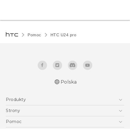
Pomoc
HTC U24 pro‎
Polska
Produkty
Skrócony przewodnik
Smartfony
Podręczniki użytkownika
Strony
Instrukcje bezpieczeństwa i regulacje prawne
5G
HTC Vive
Pomoc
VIVE
HTC Dev