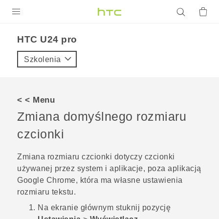
PRODUKTY
HTC U24 pro‎
VIVE
Szkolenia
G REIGNS
SMARTFONY
< < Menu
AKCESORIA
Zmiana domyślnego rozmiaru
VIVERSE
czcionki
POMOC TECHNICZNA
Zmiana rozmiaru czcionki dotyczy czcionki
używanej przez system i aplikacje, poza aplikacją
Urządzenia i akcesoria HTC
Zaloguj się
Google Chrome
, która ma własne ustawienia
rozmiaru tekstu.
Na
ekranie głównym
stuknij pozycję