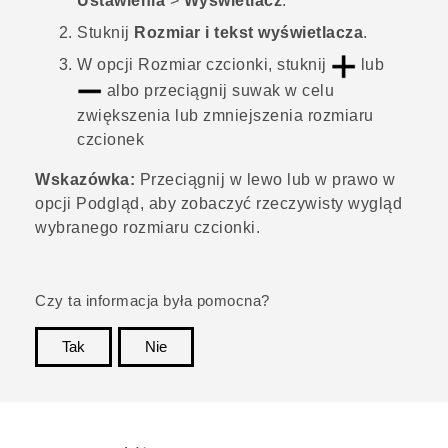
Ustawienia
>
Wyświetlacz
.
Stuknij
Rozmiar i tekst wyświetlacza
.
W opcji
Rozmiar czcionki
, stuknij
lub
albo przeciągnij suwak w celu
zwiększenia lub zmniejszenia rozmiaru
czcionek
Wskazówka:
Przeciągnij w lewo lub w prawo w
opcji
Podgląd
, aby zobaczyć rzeczywisty wygląd
wybranego rozmiaru czcionki.
Czy ta informacja była pomocna?
Tak
Nie
Dziękujemy!