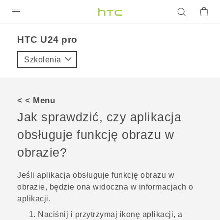
PRODUKTY
HTC U24 pro‎
VIVE
Szkolenia
G REIGNS
SMARTFONY
< < Menu
AKCESORIA
Jak sprawdzić, czy aplikacja
VIVERSE
obsługuje funkcję obrazu w
obrazie?
POMOC TECHNICZNA
Urządzenia i akcesoria HTC
Zaloguj się
Jeśli aplikacja obsługuje funkcję obrazu w
obrazie, będzie ona widoczna w informacjach o
aplikacji.
Naciśnij i przytrzymaj ikonę aplikacji, a