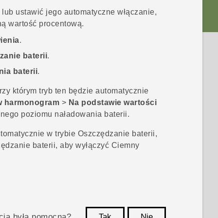
lub ustawić jego automatyczne włączanie,
ną wartość procentową.
ienia
.
anie baterii
.
ia baterii
.
rzy którym tryb ten będzie automatycznie
w harmonogram
>
Na podstawie wartości
anego poziomu naładowania baterii.
tomatycznie w trybie
Oszczędzanie baterii
,
ędzanie baterii
, aby wyłączyć
Ciemny
acja była pomocna?
Tak
Nie