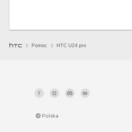
dotknięciu
Włączanie lub wyłączanie
dźwięków i wibracji klawiatury
Pomoc
HTC U24 pro‎
Polska