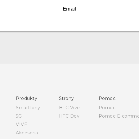
Email
Skrócony przewodnik
Podręczniki użytkownika
Produkty
Strony
Pomoc
Instrukcje bezpieczeństwa i regulacje prawne
Smartfony
HTC Vive
Pomoc
5G
HTC Dev
Pomoc E-comme
VIVE
Akcesoria