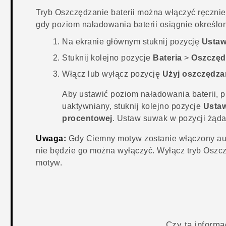
Tryb
Oszczędzanie baterii
można włączyć ręcznie 
gdy poziom naładowania baterii osiągnie określo
Na
ekranie głównym
stuknij pozycję
Ustaw
Stuknij kolejno pozycje
Bateria
>
Oszczędz
Włącz lub wyłącz pozycję
Użyj oszczędzan
Aby ustawić poziom naładowania baterii, p
uaktywniany, stuknij kolejno pozycje
Usta
procentowej
. Ustaw suwak w pozycji żąd
Uwaga:
Gdy
Ciemny motyw
zostanie włączony au
nie będzie go można wyłączyć. Wyłącz tryb
Oszcz
motyw
.
Czy ta inform