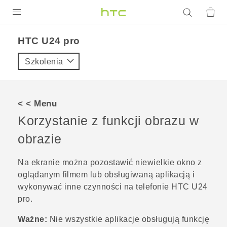
PRODUKTY
HTC U24 pro‎
VIVE
Szkolenia
G REIGNS
SMARTFONY
< < Menu
AKCESORIA
Korzystanie z funkcji obrazu w
VIVERSE
obrazie
POMOC TECHNICZNA
Na ekranie można pozostawić niewielkie okno z
oglądanym filmem lub obsługiwaną aplikacją i
Urządzenia i akcesoria HTC
Zaloguj się
wykonywać inne czynności na telefonie
HTC U24
pro
.
Ważne:
Nie wszystkie aplikacje obsługują funkcję