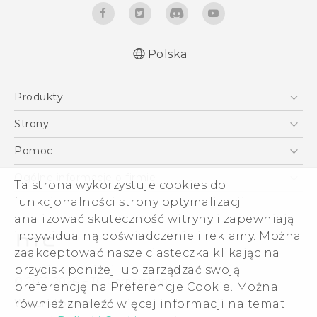
Polska
Produkty
Skrócony przewodnik
Smartfony
Podręczniki użytkownika
Strony
Instrukcje bezpieczeństwa i regulacje prawne
5G
HTC Vive
Pomoc
VIVE
HTC Dev
Pomoc
Ogólne informacje o firmie
Ta strona wykorzystuje cookies do
Akcesoria
Pomoc E-commerce
ESG
funkcjonalności strony optymalizacji
analizować skuteczność witryny i zapewniają
Informacje o firmie
indywidualną doświadczenie i reklamy. Można
Dla inwestorów (angielski)
zaakceptować nasze ciasteczka klikając na
Cookie Preferences
przycisk poniżej lub zarządzać swoją
© 2011-2026 HTC Corporation
preferencję na Preferencje Cookie. Można
Kariera
Warunki prawne
również znaleźć więcej informacji na temat
Security and Privacy Whitepaper