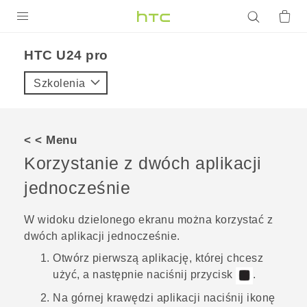
PRODUKTY
HTC U24 pro‎
VIVE
Szkolenia
G REIGNS
SMARTFONY
< < Menu
AKCESORIA
Korzystanie z dwóch aplikacji
VIVERSE
jednocześnie
POMOC TECHNICZNA
W widoku dzielonego ekranu można korzystać z
dwóch aplikacji jednocześnie.
Urządzenia i akcesoria HTC
Zaloguj się
Otwórz pierwszą aplikację, której chcesz
użyć, a następnie naciśnij przycisk
.
Na górnej krawędzi aplikacji naciśnij ikonę