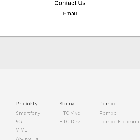
Contact Us
Email
Skrócony przewodnik
Podręczniki użytkownika
Produkty
Strony
Pomoc
Instrukcje bezpieczeństwa i regulacje prawne
Smartfony
HTC Vive
Pomoc
5G
HTC Dev
Pomoc E-comme
VIVE
Akcesoria