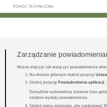
POMOC TECHNICZNA
Urządzenia i akcesoria HTC
SMARTFONY
AKCESORIA
Zarządzanie powiadomieniam
Można włączyć lub wyłączyć powiadomienia określo
Na
ekranie głównym
stuknij pozycję
Ustaw
Stuknij pozycję
Powiadomienia aplikacji
.
Domyślnie wyświetlona zostanie lista aplik
ostatnio wysłały powiadomienia.
Stuknij menu rozwijane, aby zastosować filtr