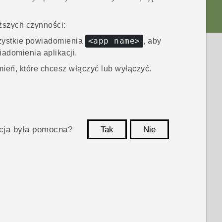
iższych czynności:
<app name>
ystkie powiadomienia
, aby
adomienia aplikacji.
ień, które chcesz włączyć lub wyłączyć.
acja była pomocna?
Tak
Nie
Dziękujemy!