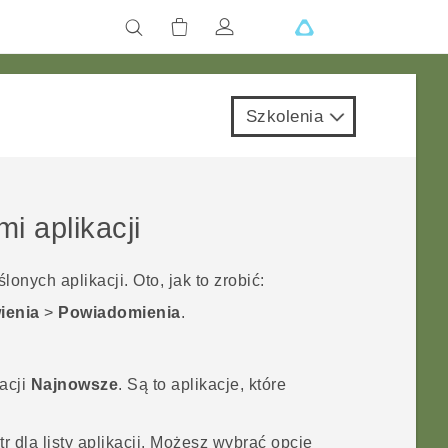
Szkolenia
i aplikacji
nych aplikacji. Oto, jak to zrobić:
ienia
>
Powiadomienia
.
acji
Najnowsze
. Są to aplikacje, które
 dla listy aplikacji.
Możesz wybrać opcję