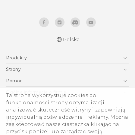
Polska
Produkty
Skrócony przewodnik
Smartfony
Podręczniki użytkownika
Strony
Instrukcje bezpieczeństwa i regulacje prawne
5G
HTC Vive
Pomoc
VIVE
HTC Dev
Pomoc
Ogólne informacje o firmie
Ta strona wykorzystuje cookies do
Akcesoria
Pomoc E-commerce
funkcjonalności strony optymalizacji
ESG
analizować skuteczność witryny i zapewniają
Informacje o firmie
indywidualną doświadczenie i reklamy. Można
Dla inwestorów (angielski)
zaakceptować nasze ciasteczka klikając na
Cookie Preferences
przycisk poniżej lub zarządzać swoją