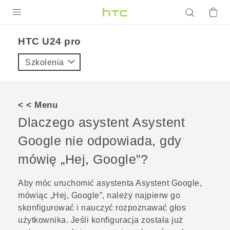
PRODUKTY
HTC U24 pro‎
VIVE
Szkolenia
G REIGNS
SMARTFONY
< < Menu
AKCESORIA
Dlaczego asystent
Asystent
VIVERSE
Google
nie odpowiada, gdy
mówię „Hej, Google”?
POMOC TECHNICZNA
Urządzenia i akcesoria HTC
Zaloguj się
Aby móc uruchomić asystenta
Asystent Google
,
mówiąc „Hej, Google”, należy najpierw go
skonfigurować i nauczyć rozpoznawać głos
użytkownika. Jeśli konfiguracja została już