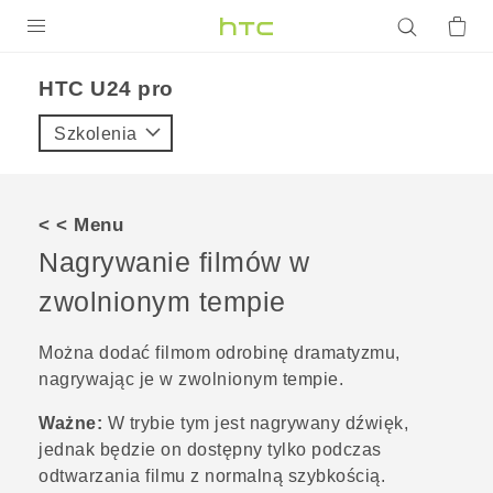
PRODUKTY
HTC U24 pro‎
VIVE
Szkolenia
G REIGNS
SMARTFONY
< < Menu
AKCESORIA
Nagrywanie filmów w
VIVERSE
zwolnionym tempie
POMOC TECHNICZNA
Można dodać filmom odrobinę dramatyzmu,
nagrywając je w zwolnionym tempie.
Urządzenia i akcesoria HTC
Zaloguj się
Ważne:
W trybie tym jest nagrywany dźwięk,
jednak będzie on dostępny tylko podczas
odtwarzania filmu z normalną szybkością.