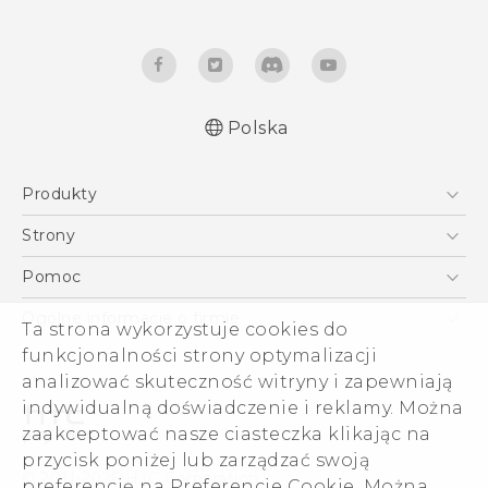
Polska
Produkty
Skrócony przewodnik
Smartfony
Podręczniki użytkownika
Strony
Instrukcje bezpieczeństwa i regulacje prawne
5G
HTC Vive
Pomoc
VIVE
HTC Dev
Pomoc
Ogólne informacje o firmie
Ta strona wykorzystuje cookies do
Akcesoria
Pomoc E-commerce
ESG
funkcjonalności strony optymalizacji
analizować skuteczność witryny i zapewniają
Informacje o firmie
indywidualną doświadczenie i reklamy. Można
Dla inwestorów (angielski)
zaakceptować nasze ciasteczka klikając na
Cookie Preferences
przycisk poniżej lub zarządzać swoją
© 2011-2026 HTC Corporation
preferencję na Preferencje Cookie. Można