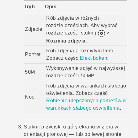
Tryb
Opis
Rób zdjęcia w różnych
rozdzielczościach. Aby wybrać
Zdjęcie
rozdzielczość, stuknij
>
Rozmiar zdjęcia
.
Rób zdjęcia z rozmytym tłem.
Portret
Zobacz część
Efekt bokeh
.
Wykonywanie zdjęć w najwyższej
50M
rozdzielczości 50MP.
Rób zdjęcia w warunkach słabego
oświetlenia. Zobacz część
Noc
Robienie ulepszonych portretów w
warunkach słabego oświetlenia
.
Stuknij przyciski u góry ekranu wizjera w
orientacji pionowej — lub po lewej stronie