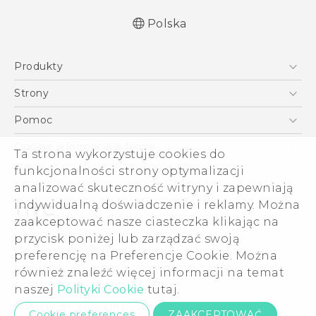
Polska
Produkty
Skrócony przewodnik
Smartfony
Podręczniki użytkownika
Strony
Instrukcje bezpieczeństwa i regulacje prawne
5G
HTC Vive
Pomoc
VIVE
HTC Dev
Pomoc
Ogólne informacje o firmie
Ta strona wykorzystuje cookies do
Akcesoria
Pomoc E-commerce
ESG
funkcjonalności strony optymalizacji
analizować skuteczność witryny i zapewniają
Informacje o firmie
indywidualną doświadczenie i reklamy. Można
Dla inwestorów (angielski)
zaakceptować nasze ciasteczka klikając na
Cookie Preferences
przycisk poniżej lub zarządzać swoją
© 2011-2026 HTC Corporation
preferencję na Preferencje Cookie. Można
Kariera
Warunki prawne
również znaleźć więcej informacji na temat
Security and Privacy Whitepaper
naszej
Polityki Cookie
tutaj.
Kontakt ds. prywatności:
Global-Privacy@htc.com
Cookie preferences
ZAAKCEPTOWAĆ