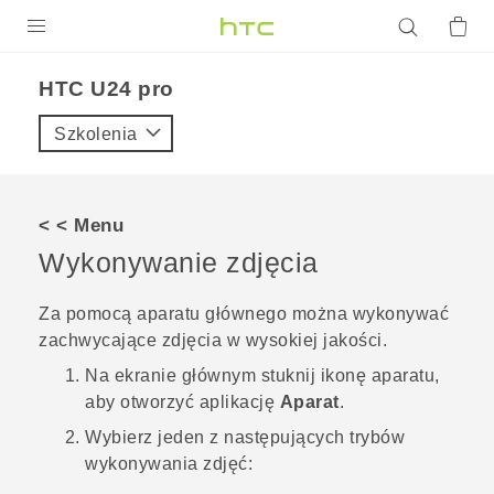
PRODUKTY
HTC U24 pro‎
VIVE
Szkolenia
G REIGNS
SMARTFONY
< < Menu
AKCESORIA
Wykonywanie zdjęcia
VIVERSE
Za pomocą aparatu głównego można wykonywać
zachwycające zdjęcia w wysokiej jakości.
POMOC TECHNICZNA
Na
ekranie głównym
stuknij ikonę aparatu,
Urządzenia i akcesoria HTC
Zaloguj się
aby otworzyć aplikację
Aparat
.
Wybierz jeden z następujących trybów
wykonywania zdjęć: