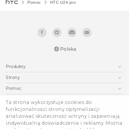
Pomoc
HTC U24 pro‎
Polska
Produkty
Skrócony przewodnik
Smartfony
Podręczniki użytkownika
Strony
Instrukcje bezpieczeństwa i regulacje prawne
5G
HTC Vive
Pomoc
VIVE
HTC Dev
Pomoc
Ogólne informacje o firmie
Ta strona wykorzystuje cookies do
Akcesoria
Pomoc E-commerce
ESG
funkcjonalności strony optymalizacji
analizować skuteczność witryny i zapewniają
Informacje o firmie
indywidualną doświadczenie i reklamy. Można
Dla inwestorów (angielski)