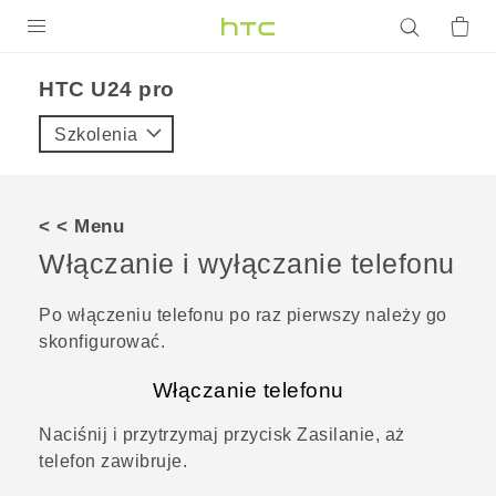
PRODUKTY
HTC U24 pro‎
VIVE
Szkolenia
G REIGNS
SMARTFONY
< < Menu
AKCESORIA
Włączanie i wyłączanie telefonu
VIVERSE
Po włączeniu telefonu po raz pierwszy należy go
skonfigurować.
POMOC TECHNICZNA
Włączanie telefonu
Urządzenia i akcesoria HTC
Zaloguj się
Naciśnij i przytrzymaj przycisk
Zasilanie
, aż
telefon zawibruje.