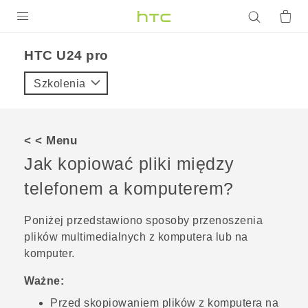
PRODUKTY
HTC U24 pro‎
VIVE
Szkolenia
G REIGNS
SMARTFONY
< < Menu
AKCESORIA
Jak kopiować pliki między
VIVERSE
telefonem a komputerem?
POMOC TECHNICZNA
Poniżej przedstawiono sposoby przenoszenia
plików multimedialnych z komputera lub na
Urządzenia i akcesoria HTC
Zaloguj się
komputer.
Ważne:
Przed skopiowaniem plików z komputera na