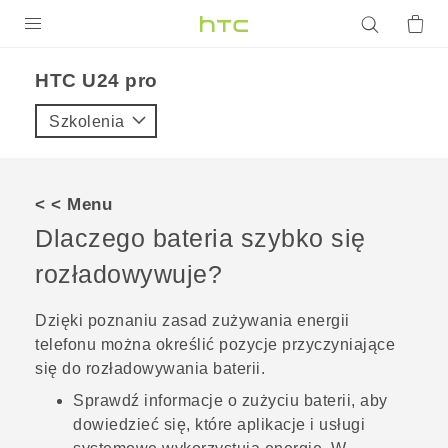
PRODUKTY
HTC U24 pro‎
VIVE
Szkolenia
G REIGNS
SMARTFONY
< < Menu
AKCESORIA
Dlaczego bateria szybko się
VIVERSE
rozładowywuje?
POMOC TECHNICZNA
Dzięki poznaniu zasad zużywania energii
telefonu można określić pozycje przyczyniające
Urządzenia i akcesoria HTC
Zaloguj się
się do rozładowywania baterii.
Sprawdź informacje o zużyciu baterii, aby
dowiedzieć się, które aplikacje i usługi