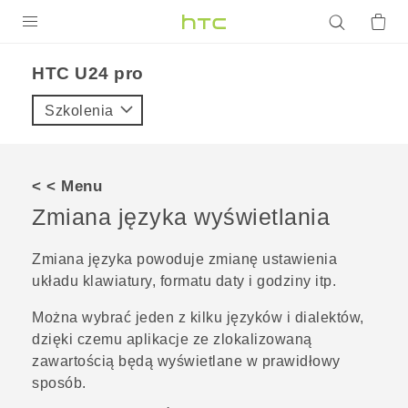
PRODUKTY
HTC U24 pro‎
VIVE
Szkolenia
G REIGNS
SMARTFONY
< < Menu
AKCESORIA
Zmiana języka wyświetlania
VIVERSE
Zmiana języka powoduje zmianę ustawienia
układu klawiatury, formatu daty i godziny itp.
POMOC TECHNICZNA
Można wybrać jeden z kilku języków i dialektów,
Urządzenia i akcesoria HTC
Zaloguj się
dzięki czemu aplikacje ze zlokalizowaną
zawartością będą wyświetlane w prawidłowy
sposób.