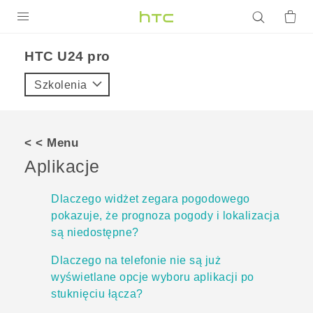
PRODUKTY
HTC U24 pro‎
VIVE
Szkolenia
G REIGNS
SMARTFONY
< < Menu
AKCESORIA
Aplikacje
VIVERSE
Dlaczego widżet zegara pogodowego
pokazuje, że prognoza pogody i lokalizacja
POMOC TECHNICZNA
są niedostępne?
Urządzenia i akcesoria HTC
Zaloguj się
Dlaczego na telefonie nie są już
wyświetlane opcje wyboru aplikacji po
stuknięciu łącza?