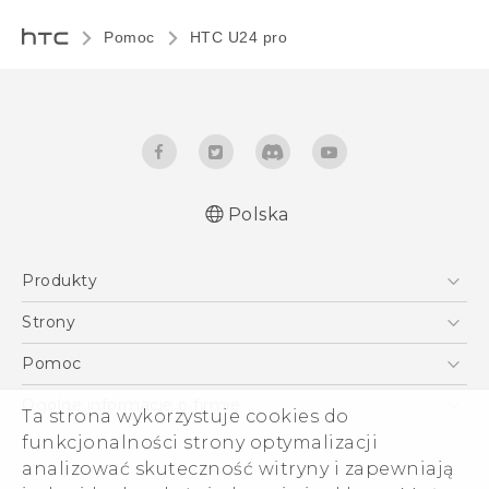
Pomoc
HTC U24 pro‎
Polska
Produkty
Skrócony przewodnik
Smartfony
Podręczniki użytkownika
Strony
Instrukcje bezpieczeństwa i regulacje prawne
5G
HTC Vive
Pomoc
VIVE
HTC Dev
Pomoc
Ogólne informacje o firmie
Ta strona wykorzystuje cookies do
Akcesoria
Pomoc E-commerce
funkcjonalności strony optymalizacji
ESG
analizować skuteczność witryny i zapewniają
Informacje o firmie