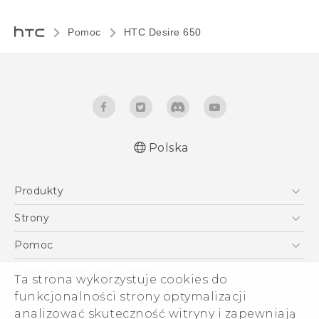
Pomoc
HTC Desire 650‎
Polska
Produkty
Polish - Skrócony przewodnik
Smartfony
Polish - Podręczniki użytkownika
Strony
Polish - Wytyczne dotyczące bezpieczeństwa i
5G
HTC Vive
Pomoc
wytyczne wymagane przez prawo
VIVE
HTC Dev
Pomoc
English - Quick start guide
Ogólne informacje o firmie
Ta strona wykorzystuje cookies do
Akcesoria
English - User manual
Pomoc E-commerce
funkcjonalności strony optymalizacji
ESG
English - Safety and regulatory guide
analizować skuteczność witryny i zapewniają
Informacje o firmie