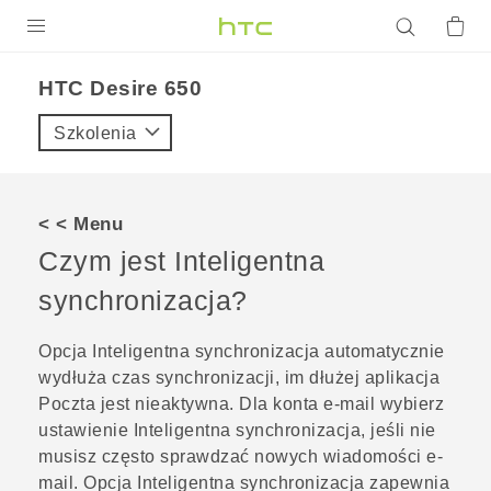
PRODUKTY
HTC Desire 650‎
VIVE
Szkolenia
G REIGNS
SMARTFONY
< < Menu
AKCESORIA
Czym jest
Inteligentna
VIVERSE
synchronizacja
?
POMOC TECHNICZNA
Opcja
Inteligentna synchronizacja
automatycznie
wydłuża czas synchronizacji, im dłużej aplikacja
Urządzenia i akcesoria HTC
Zaloguj się
Poczta
jest nieaktywna. Dla konta e-mail wybierz
ustawienie
Inteligentna synchronizacja
, jeśli nie
musisz często sprawdzać nowych wiadomości e-
mail. Opcja
Inteligentna synchronizacja
zapewnia