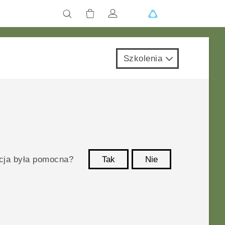
Szkolenia
acja była pomocna?
Tak
Nie
Dziękujemy!