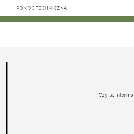
POMOC TECHNICZNA
Urządzenia i akcesoria HTC
SMARTFONY
AKCESORIA
Czy ta inform