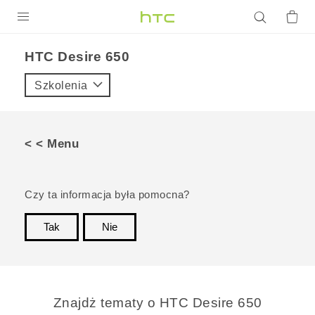
PRODUKTY
HTC Desire 650‎
VIVE
Szkolenia
G REIGNS
SMARTFONY
< < Menu
AKCESORIA
VIVERSE
Czy ta informacja była pomocna?
POMOC TECHNICZNA
Tak
Nie
Dziękujemy!
Urządzenia i akcesoria HTC
Zaloguj się
Znajdż tematy o HTC Desire 650