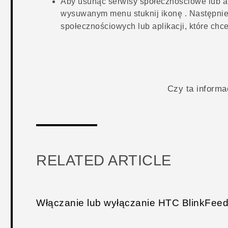
Aby usunąć serwisy społecznościowe lub ap
wysuwanym menu stuknij ikonę
. Następni
społecznościowych lub aplikacji, które chc
Czy ta inform
RELATED ARTICLE
Włączanie lub wyłączanie HTC BlinkFee