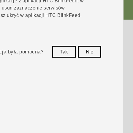
likacje z aplikacji
HTC BlinkFeed
, w
e usuń zaznaczenie serwisów
esz ukryć w aplikacji
HTC BlinkFeed
.
acja była pomocna?
Tak
Nie
Dziękujemy!
d