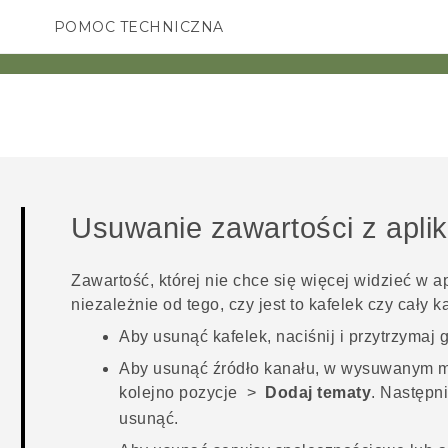
POMOC TECHNICZNA
Urządzenia i akcesoria HTC
SMARTFONY
AKCESORIA
Usuwanie zawartości z aplik
Zawartość, której nie chce się więcej widzieć w a
niezależnie od tego, czy jest to kafelek czy cały k
Aby usunąć kafelek, naciśnij i przytrzymaj 
Aby usunąć źródło kanału, w wysuwanym m
kolejno pozycje
>
Dodaj tematy
. Następn
usunąć.