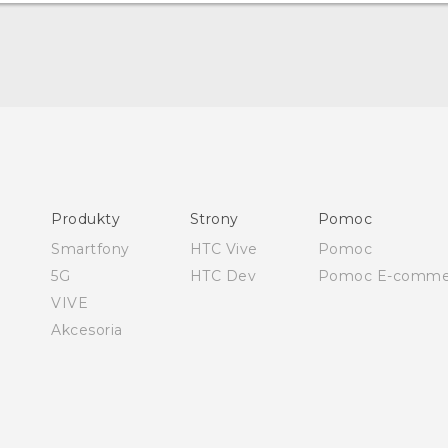
Polish - Skrócony przewodnik
Polish - Podręczniki użytkownika
Polish - Wytyczne dotyczące bezpieczeństwa i wytyczne
wymagane przez prawo
Produkty
Strony
Pomoc
English - Quick start guide
Smartfony
HTC Vive
Pomoc
English - User manual
5G
HTC Dev
Pomoc E-comme
English - Safety and regulatory guide
VIVE
Akcesoria