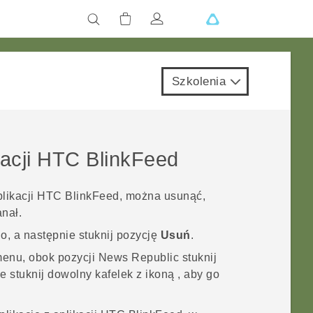
Szkolenia
acji
HTC BlinkFeed
plikacji
HTC BlinkFeed
, można usunąć,
anał.
go, a następnie stuknij pozycję
Usuń
.
enu, obok pozycji
News Republic
stuknij
ie stuknij dowolny kafelek z ikoną
, aby go