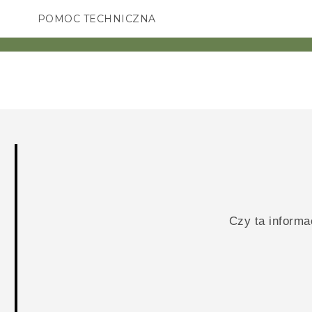
POMOC TECHNICZNA
Urządzenia i akcesoria HTC
SMARTFONY
AKCESORIA
Czy ta inform