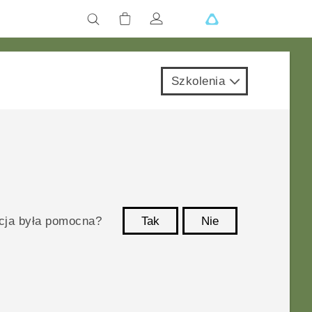
Szkolenia
acja była pomocna?
Tak
Nie
Dziękujemy!