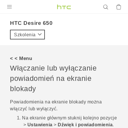
PRODUKTY
HTC Desire 650‎
VIVE
Szkolenia
G REIGNS
SMARTFONY
< < Menu
AKCESORIA
Włączanie lub wyłączanie
VIVERSE
powiadomień na ekranie
blokady
POMOC TECHNICZNA
Urządzenia i akcesoria HTC
Zaloguj się
Powiadomienia na ekranie blokady można
włączyć lub wyłączyć.
Na
ekranie głównym
stuknij kolejno pozycje
>
Ustawienia
>
Dźwięk i powiadomienia
.