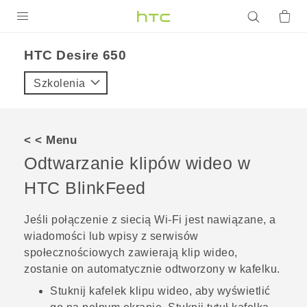
PRODUKTY
HTC Desire 650‎
VIVE
Szkolenia
G REIGNS
SMARTFONY
< < Menu
AKCESORIA
Odtwarzanie klipów wideo w
VIVERSE
HTC BlinkFeed
POMOC TECHNICZNA
Jeśli połączenie z siecią
Wi‍-Fi
jest nawiązane, a
wiadomości lub wpisy z serwisów
Urządzenia i akcesoria HTC
Zaloguj się
społecznościowych zawierają klip wideo,
zostanie on automatycznie odtworzony w kafelku.
Stuknij kafelek klipu wideo, aby wyświetlić