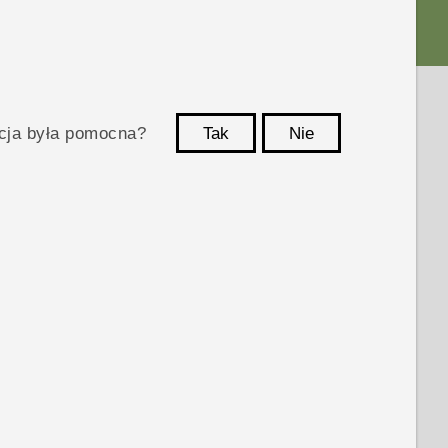
acja była pomocna?
Tak
Nie
Dziękujemy!