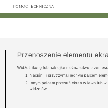
POMOC TECHNICZNA
Urządzenia i akcesoria HTC
SMARTFONY
AKCESORIA
Przenoszenie elementu ekr
Widżet, ikonę lub naklejkę można łatwo przenieść
Naciśnij i przytrzymaj jednym palcem ele
Innym palcem przesuń ekran w lewo lub w 
widżetów.