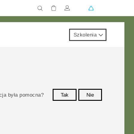
Szkolenia
acja była pomocna?
Tak
Nie
Dziękujemy!