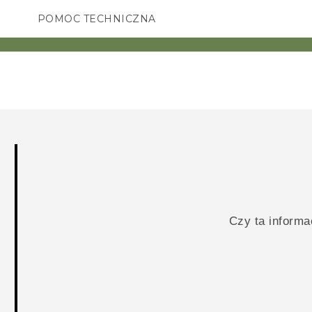
POMOC TECHNICZNA
Urządzenia i akcesoria HTC
SMARTFONY
AKCESORIA
Czy ta inform