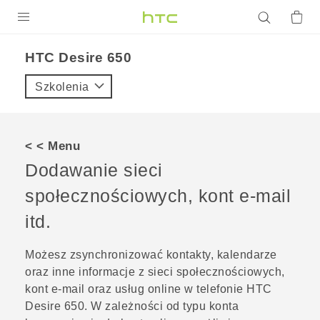
PRODUKTY
HTC Desire 650‎
VIVE
Szkolenia
G REIGNS
SMARTFONY
< < Menu
AKCESORIA
Dodawanie sieci
VIVERSE
społecznościowych, kont e-mail
itd.
POMOC TECHNICZNA
Urządzenia i akcesoria HTC
Zaloguj się
Możesz zsynchronizować kontakty, kalendarze
oraz inne informacje z sieci społecznościowych,
kont e-mail oraz usług online w telefonie
HTC
Desire 650
. W zależności od typu konta