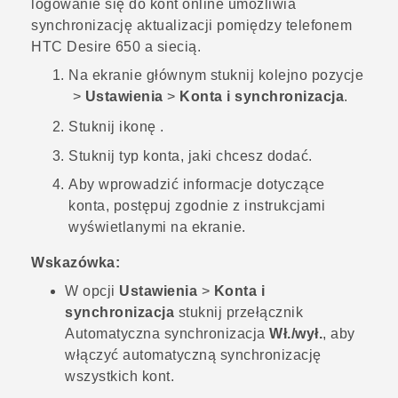
logowanie się do kont online umożliwia
synchronizację aktualizacji pomiędzy telefonem
HTC Desire 650
a siecią.
Na
ekranie głównym
stuknij kolejno pozycje
>
Ustawienia
>
Konta i synchronizacja
.
Stuknij ikonę
.
Stuknij typ konta, jaki chcesz dodać.
Aby wprowadzić informacje dotyczące
konta, postępuj zgodnie z instrukcjami
wyświetlanymi na ekranie.
Wskazówka:
W opcji
Ustawienia
>
Konta i
synchronizacja
stuknij przełącznik
Automatyczna synchronizacja
Wł./wył.
, aby
włączyć automatyczną synchronizację
wszystkich kont.